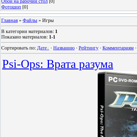
Обои на рабочий стол
[0]
Фотошоп
[0]
Главная
»
Файлы
» Игры
В категории материалов
:
1
Показано материалов
:
1-1
Сортировать по
:
Дате
·
Названию
·
Рейтингу
·
Комментариям
Psi-Ops: Врата разума