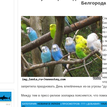
Белгорода
Сп
Бе
Дн
по 
кар
у п
зоо
14
одн
бы
та
ан
вн
не
чт
запретила праздновать День влюбленных из-за угрозы "ду
Между тем в пресс-релизе зоопарка поясняется, что пом
КАТЕГОРИЯ:
НОВИНИ В УКРАЇНІ
| ПРОСМОТРОВ: 777 | ДОБАВИЛ:
YAVA
(0)