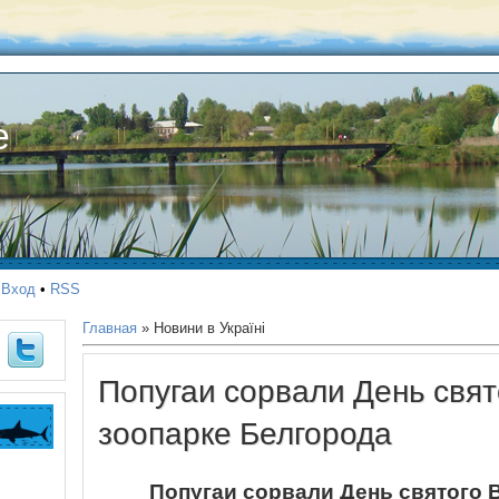
е
•
Вход
•
RSS
Главная
»
Новини в Україні
Попугаи сорвали День свят
зоопарке Белгорода
Попугаи сорвали День святого 