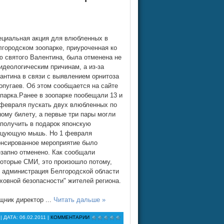
ециальная акция для влюбленных в
лгородском зоопарке, приуроченная ко
ю святого Валентина, была отменена не
идеологическим причинам, а из-за
антина в связи с выявлением орнитоза
опугаев. Об этом сообщается на сайте
парка.Ранее в зоопарке пообещали 13 и
 февраля пускать двух влюбленных по
ому билету, а первые три пары могли
 получить в подарок японскую
нцующую мышь. Но 1 февраля
онсированное мероприятие было
езапно отменено. Как сообщали
которые СМИ, это произошло потому,
о администрация Белгородской области
ховной безопасности" жителей региона.
ощник директор
...
Читать дальше »
| ДАТА:
06.02.2011
|
КОММЕНТАРИИ