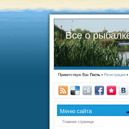
Все о рыбалк
Приветствую Вас
Гость
•
Регистрация
Меню сайта
Главная страница