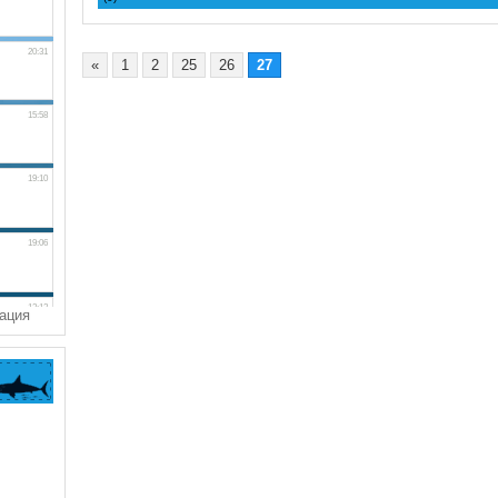
«
1
2
25
26
27
ация