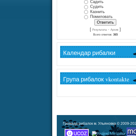
Садить
Судить
Казнить
Помиловать
[
·
]
Результаты
Архив
Всего ответов:
365
Календар рибалки
Група рибалок vkontakte
Громада рибалок м. Ульяновка © 2009-20