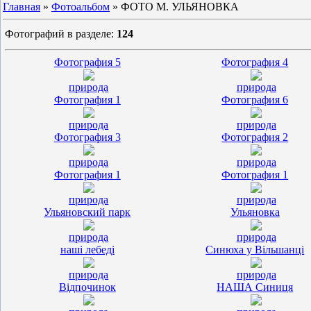
Главная
»
Фотоальбом
» ФОТО М. УЛЬЯНОВКА
Фотографий в разделе
:
124
Фотография 5
Фотография 4
природа
природа
Фотография 1
Фотография 6
природа
природа
Фотография 3
Фотография 2
природа
природа
Фотография 1
Фотография 1
природа
природа
Ульяновский парк
Ульяновка
природа
природа
наші лебеді
Синюха у Вільшанці
природа
природа
Відпочинок
НАША Синиця