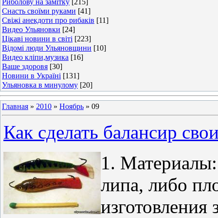
Риболову на замітку
[215]
Снасть своїми руками
[41]
Свіжі анекдоти про рибаків
[11]
Видео Ульяновки
[24]
Цікаві новини в світі
[223]
Відомі люди Ульяновщини
[10]
Видео кліпи,музика
[16]
Ваше здоровя
[30]
Новини в Україні
[131]
Ульяновка в минулому
[20]
Главная
»
2010
»
Ноябрь
»
09
Как сделать балансир сво
1. Материалы:
липа, либо пл
изготовления 