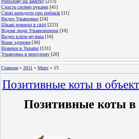
Риболову на замітку
[215]
Снасть своїми руками
[41]
Свіжі анекдоти про рибаків
[11]
Видео Ульяновки
[24]
Цікаві новини в світі
[223]
Відомі люди Ульяновщини
[10]
Видео кліпи,музика
[16]
Ваше здоровя
[30]
Новини в Україні
[131]
Ульяновка в минулому
[20]
Главная
»
2011
»
Март
»
15
Позитивные коты в объек
Позитивные коты в