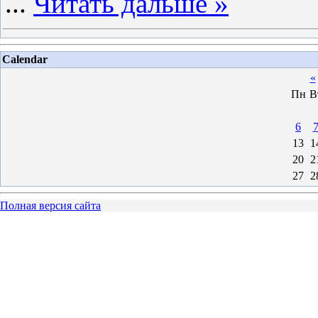
...
Читать дальше »
Calendar
«
Пн
В
6
13
1
20
2
27
2
Полная версия сайта