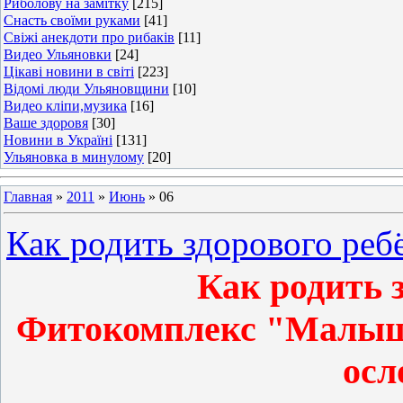
Риболову на замітку
[215]
Снасть своїми руками
[41]
Свіжі анекдоти про рибаків
[11]
Видео Ульяновки
[24]
Цікаві новини в світі
[223]
Відомі люди Ульяновщини
[10]
Видео кліпи,музика
[16]
Ваше здоровя
[30]
Новини в Україні
[131]
Ульяновка в минулому
[20]
Главная
»
2011
»
Июнь
»
06
Как родить здорового реб
Как родить 
Фитокомплекс "Малыш 
осл