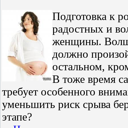
Подготовка к р
радостных и в
женщины. Волше
должно произой
остальном, кро
В тоже время с
требует особенного внима
уменьшить риск срыва бе
этапе?