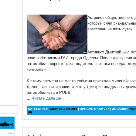
Активист общественного 
который снял скандальны
арестован на пять суток
Активист Дмитрий был ос
ночи работниками ГАИ города Одессы. После дискуссии к
автомобиля «просто так», водитель все таки передал до
контроль».
К этому времени на место события приехало милицейское
Далее, гаишники заявили, что у Дмитрия подделаны докум
автомобилиста в РОВД.
...
Читать дальше »
КАТЕГОРИЯ:
НОВИНИ В УКРАЇНІ
| ПРОСМОТРОВ: 737 | ДОБАВИЛ:
YAV
(0)