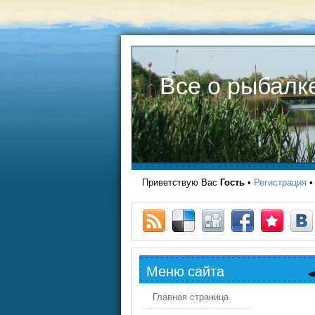
Все о рыбалк
Приветствую Вас
Гость
•
Регистрация
Меню сайта
Главная страница