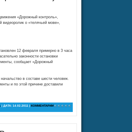
движения «Дорожный контроль»,
й видеоролик о «телячьей мове»,
тановлен 12 февраля примерно в 3 часа
асательно законности остановки
кументы, сообщает «Дорожный
 начальство в составе шести человек.
енты и по этой причине доставили
A
| ДАТА:
14.02.2011
|
КОММЕНТАРИИ