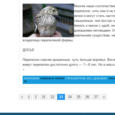
Многие наши соотечестве
перепелок: хоть они и не 
яички и могут стать наст
смышленые: они быстро н
бежать к миске с едой, н
домашними питомцами. О 
маелньким существам, на
владелица перепелиной фермы.
ДОСЬЕ
Перепелки совсем крошечные, чуть больше воробья. Весят 
живут перепелки достаточно долго — 7—8 лет. Но в масс
»
КАТЕГОРИЯ:
НОВИНИ В УКРАЇНІ
| ПРОСМОТРОВ: 951 | ДОБАВИЛ:
YAVA
(0)
«
1
2
21
22
23
24
25
26
27
»