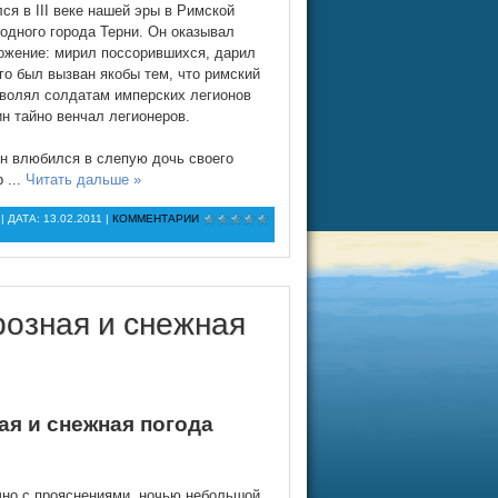
ся в III веке нашей эры в Римской
одного города Терни. Он оказывал
жение: мирил поссорившихся, дарил
го был вызван якобы тем, что римский
зволял солдатам имперских легионов
н тайно венчал легионеров.
он влюбился в слепую дочь своего
ор
...
Читать дальше »
| ДАТА:
13.02.2011
|
КОММЕНТАРИИ
розная и снежная
ая и снежная погода
чно с прояснениями, ночью небольшой