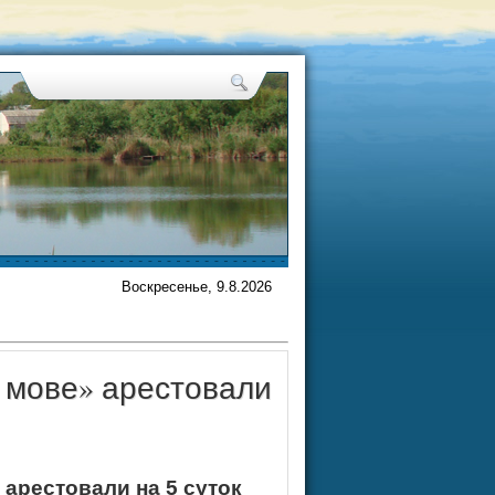
Воскресенье, 9.8.2026
й мове» арестовали
 арестовали на 5 суток