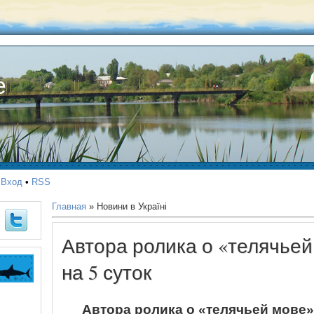
е
•
Вход
•
RSS
Главная
»
Новини в Україні
Автора ролика о «телячье
на 5 суток
Автора ролика о «телячьей мове»