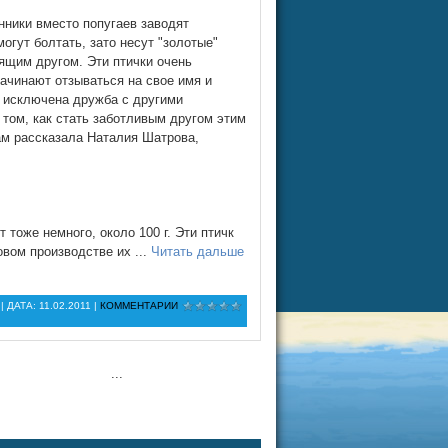
нники вместо попугаев заводят
могут болтать, зато несут "золотые"
оящим другом. Эти птички очень
ачинают отзываться на свое имя и
е исключена дружба с другими
том, как стать заботливым другом этим
м рассказала Наталия Шатрова,
тоже немного, около 100 г. Эти птичк
овом производстве их
...
Читать дальше
| ДАТА:
11.02.2011
|
КОММЕНТАРИИ
...