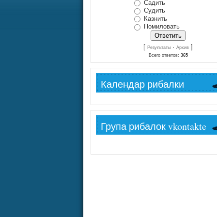
Садить
Судить
Казнить
Помиловать
[
·
]
Результаты
Архив
Всего ответов:
365
Календар рибалки
Група рибалок vkontakte