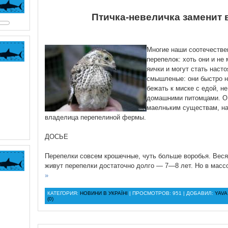
Птичка-невеличка заменит 
Многие наши соотечестве
перепелок: хоть они и не 
яички и могут стать наст
смышленые: они быстро н
бежать к миске с едой, н
домашними питомцами. О 
маелньким существам, на
владелица перепелиной фермы.
ДОСЬЕ
Перепелки совсем крошечные, чуть больше воробья. Весят 
живут перепелки достаточно долго — 7—8 лет. Но в масс
»
КАТЕГОРИЯ:
НОВИНИ В УКРАЇНІ
| ПРОСМОТРОВ: 951 | ДОБАВИЛ:
YAVA
(0)