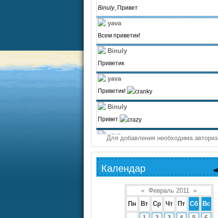
Для добавления необходима авториз
Календар
«
Февраль 2011
»
Пн
Вт
Ср
Чт
Пт
Сб
Вс
1
2
3
4
5
6