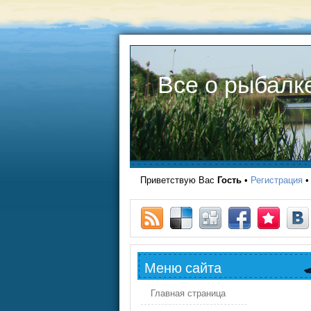
Все о рыбалк
Приветствую Вас
Гость
•
Регистрация
Меню сайта
Главная страница