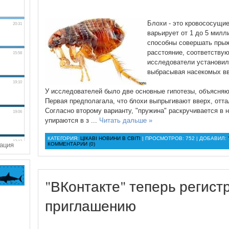
Блохи - это кровососущи
варьирует от 1 до 5 милл
способны совершать прыж
расстояние, соответствую
исследователи установили
выбрасывая насекомых вв
У исследователей было две основные гипотезы, объясняю
Первая предполагала, что блохи выпрыгивают вверх, отта
Согласно второму варианту, "пружина" раскручивается в н
упираются в з
...
Читать дальше »
КАТЕГОРИЯ:
ЦІКАВІ НОВИНИ В СВІТІ
| ПРОСМОТРОВ: 752 | ДОБАВИЛ:
ация
КОММЕНТАРИИ (0)
"ВКонтакте" теперь регист
приглашению