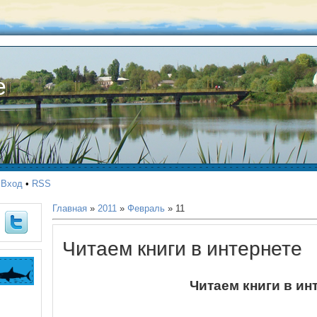
е
•
Вход
•
RSS
Главная
»
2011
»
Февраль
»
11
Читаем книги в интернете
Читаем книги в ин