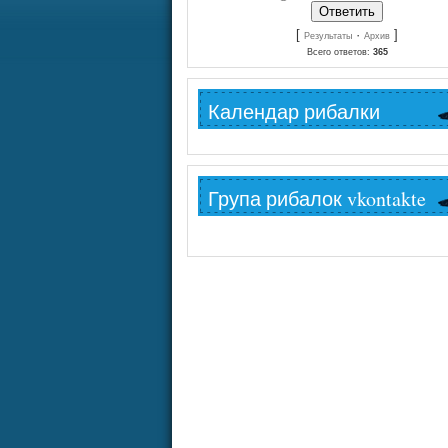
[
·
]
Результаты
Архив
Всего ответов:
365
Календар рибалки
Група рибалок vkontakte