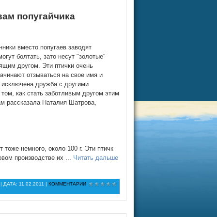
вам попугайчика
нники вместо попугаев заводят
могут болтать, зато несут "золотые"
оящим другом. Эти птички очень
ачинают отзываться на свое имя и
е исключена дружба с другими
том, как стать заботливым другом этим
м рассказала Наталия Шатрова,
тоже немного, около 100 г. Эти птичк
овом производстве их
...
Читать дальше
| ДАТА:
11.02.2011
|
КОММЕНТАРИИ