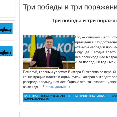
Три победы и три поражен
Три победы и три пораже
Год — слишком мало, что
президента. Но достаточн
«темном наследии прошло
будущее. Сегодня власть 
все происходящее в стра
А за последний год были и
Пожалуй, главным успехом Виктора Януковича за первый 
концентрацию власти в одних руках, которая выглядит о
разброда предыдущих лет. Однако это, так сказать, успех
важен дл
...
Читать дальше »
КАТЕГОРИЯ:
НОВИНИ В УКРАЇНІ
| ПРОСМОТРОВ: 1044 | ДОБАВИЛ:
YAV
КОММЕНТАРИИ (0)