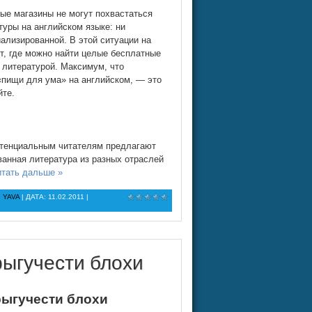
ые магазины не могут похвастаться
уры на английском языке: ни
ализированной. В этой ситуации на
т, где можно найти целые бесплатные
 литературой. Максимум, что
«пищи для ума» на английском, — это
йте.
 потенциальным читателям предлагают
ванная литература из разных отраслей
тать дальше »
:
YAVA
| ДАТА:
11.02.2011
|
рыгучести блохи
рыгучести блохи