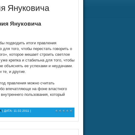
ия Януковича
ния Януковича
бы подводить итоги правления
о для того, чтобы перестать говорить о
го», которое мешает строить светлое
уже крепка и стабильна для того, чтобы
не объяснять ее успехами и неудачами.
 те, и другие.
год правления можно считать
собо впечатляюще на фоне властного
 внутреннего пользования, который
A
| ДАТА:
11.02.2011
|