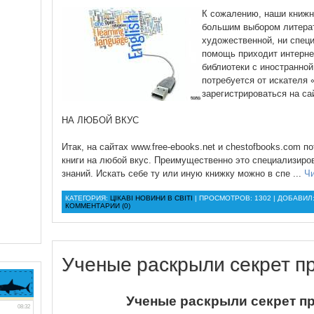
К сожалению, наши книжн
большим выбором литерат
художественной, ни специ
помощь приходит интерне
библиотеки с иностранной
потребуется от искателя 
зарегистрироваться на са
НА ЛЮБОЙ ВКУС
Итак, на сайтах www.free-ebooks.net и chestofbooks.com
книги на любой вкус. Преимущественно это специализиро
знаний. Искать себе ту или иную книжку можно в спе
...
Чи
КАТЕГОРИЯ:
ЦІКАВІ НОВИНИ В СВІТІ
| ПРОСМОТРОВ: 1302 | ДОБАВИЛ
КОММЕНТАРИИ (0)
Ученые раскрыли секрет п
Ученые раскрыли секрет п