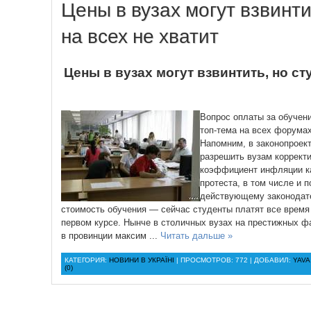
Цены в вузах могут взвинти
на всех не хватит
Цены в вузах могут взвинтить, но ст
Вопрос оплаты за обучен
топ-тема на всех форума
Напомним, в законопроек
разрешить вузам корректи
коэффициент инфляции ка
протеста, в том числе и 
действующему законодате
стоимость обучения — сейчас студенты платят все время
первом курсе. Нынче в столичных вузах на престижных фак
в провинции максим
...
Читать дальше »
КАТЕГОРИЯ:
НОВИНИ В УКРАЇНІ
| ПРОСМОТРОВ: 772 | ДОБАВИЛ:
YAVA
(0)